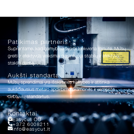
Patikimas partneris
Suprantame, kad gamyboje svarbi kiekviena minutė. Mūsų
greiti ir efektyvūs veiksmai garantuoja stabilų ir efektyvų
staklių darbą.
Aukšti standartai
Mūsų sprendimai yra išskirtinės kokybės ir atitinka
aukščiausius metalo apdirbimo pramonės ir remonto
dirbtuvių standartus.
Kontaktai
Easycut OÜ
+372 6008211
info@easycut.lt