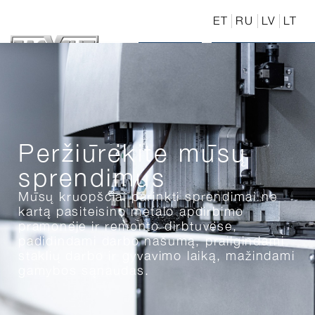
ET
RU
LV
LT
Peržiūrėkite mūsų
sprendimus
Mūsų kruopščiai parinkti sprendimai ne
kartą pasiteisino metalo apdirbimo
pramonėje ir remonto dirbtuvėse,
padidindami darbo našumą, prailgindami
staklių darbo ir gyvavimo laiką, mažindami
gamybos sąnaudas.