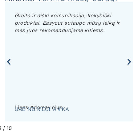
Greita ir aiški komunikacija, kokybiški
produktai. Easycut sutaupo mūsų laiką ir
mes juos rekomenduojame kitiems.
Linas Adomavičius
UAB NB MECHANIKA
3
/
10